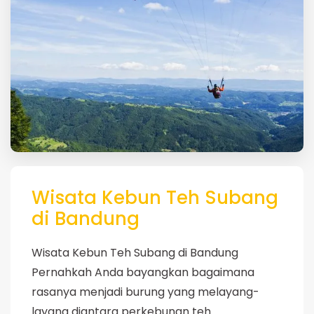
Wisata Kebun Teh Subang
di Bandung
Wisata Kebun Teh Subang di Bandung
Pernahkah Anda bayangkan bagaimana
rasanya menjadi burung yang melayang-
layang diantara perkebunan teh…