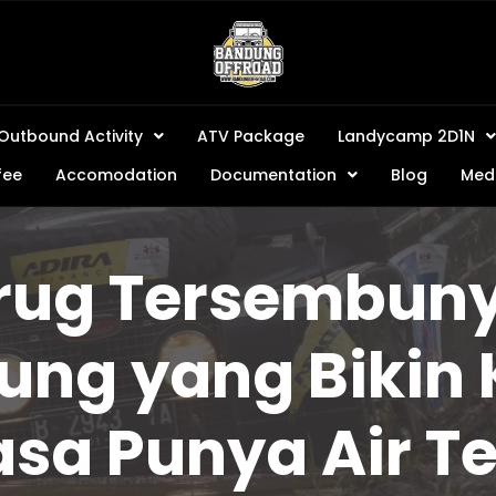
Outbound Activity
ATV Package
Landycamp 2D1N
fee
Accomodation
Documentation
Blog
Medi
rug Tersembunyi
ung yang Bikin
asa Punya Air Te