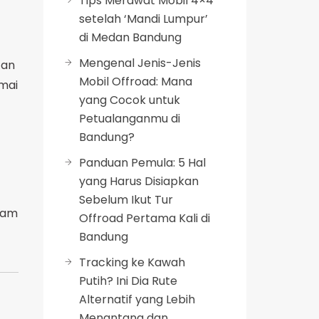
Tips Merawat Mobil 4×4
setelah ‘Mandi Lumpur’
di Medan Bandung
Mengenal Jenis-Jenis
tan
Mobil Offroad: Mana
amai
yang Cocok untuk
Petualanganmu di
Bandung?
Panduan Pemula: 5 Hal
yang Harus Disiapkan
Sebelum Ikut Tur
dam
Offroad Pertama Kali di
Bandung
Tracking ke Kawah
Putih? Ini Dia Rute
Alternatif yang Lebih
Menantang dan