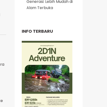
Generasi: Lebih Mudah di
Alam Terbuka
l
INFO TERBARU
ara
ke