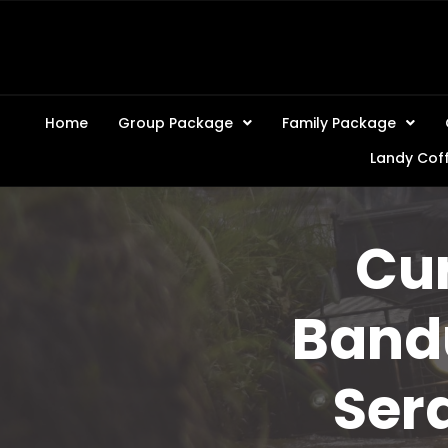
Home
Group Package
Family Package
Landy Cof
Cu
Band
Ser