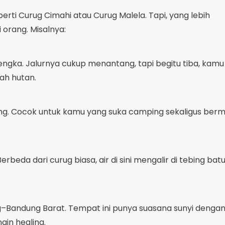
rti Curug Cimahi atau Curug Malela. Tapi, yang lebih
 orang. Misalnya:
engka. Jalurnya cukup menantang, tapi begitu tiba, kamu
gah hutan.
g. Cocok untuk kamu yang suka camping sekaligus berm
rbeda dari curug biasa, air di sini mengalir di tebing bat
–Bandung Barat. Tempat ini punya suasana sunyi denga
gin healing.