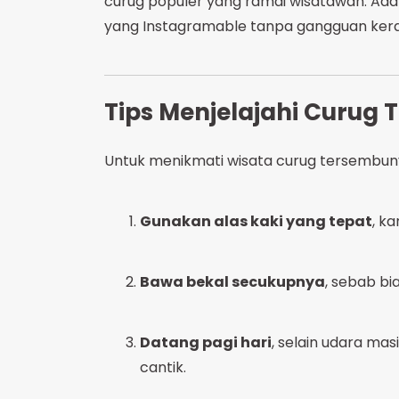
curug populer yang ramai wisatawan. Ada 
yang Instagramable tanpa gangguan ker
Tips Menjelajahi Curug
Untuk menikmati wisata curug tersembuny
Gunakan alas kaki yang tepat
, ka
Bawa bekal secukupnya
, sebab bi
Datang pagi hari
, selain udara ma
cantik.