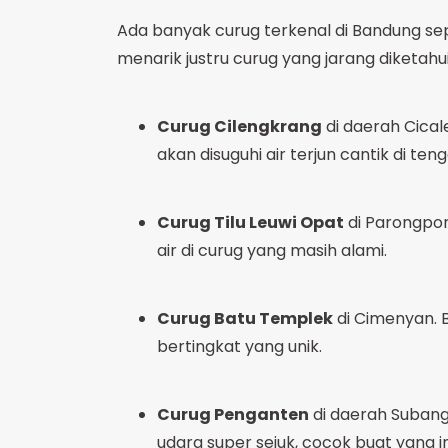
Ada banyak curug terkenal di Bandung sepe
menarik justru curug yang jarang diketahui
Curug Cilengkrang
di daerah Cical
akan disuguhi air terjun cantik di ten
Curug Tilu Leuwi Opat
di Parongpon
air di curug yang masih alami.
Curug Batu Templek
di Cimenyan. Be
bertingkat yang unik.
Curug Penganten
di daerah Subang
udara super sejuk, cocok buat yang in