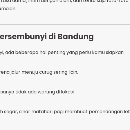
rasa damai, intim dengan alam, dan tentu saja foto-foto
amaian.
 Tersembunyi di Bandung
i, ada beberapa hal penting yang perlu kamu siapkan:
rena jalur menuju curug sering licin.
asanya tidak ada warung di lokasi.
sih segar, sinar matahari pagi membuat pemandangan le