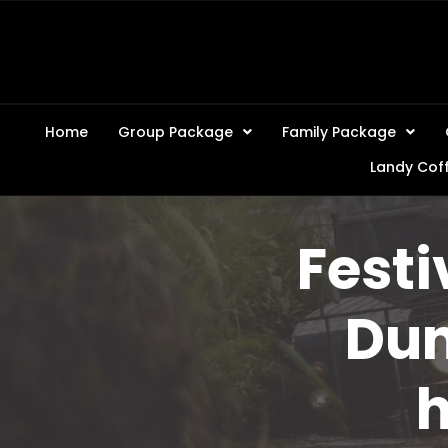
Home
Group Package
Family Package
Landy Cof
Festi
Dun
h