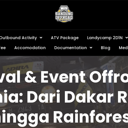
Outbound Activity
ATV Package
Landycamp 2D1N
fee
Accomodation
Documentation
Blog
Medi
val & Event Offr
ia: Dari Dakar R
ingga Rainfore