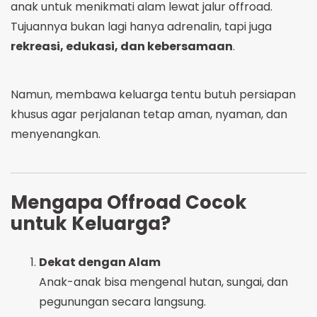
anak untuk menikmati alam lewat jalur offroad.
Tujuannya bukan lagi hanya adrenalin, tapi juga
rekreasi, edukasi, dan kebersamaan
.
Namun, membawa keluarga tentu butuh persiapan
khusus agar perjalanan tetap aman, nyaman, dan
menyenangkan.
Mengapa Offroad Cocok
untuk Keluarga?
Dekat dengan Alam
Anak-anak bisa mengenal hutan, sungai, dan
pegunungan secara langsung.