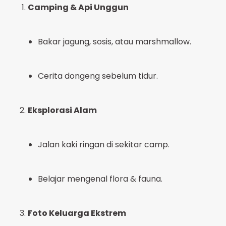
Camping & Api Unggun
Bakar jagung, sosis, atau marshmallow.
Cerita dongeng sebelum tidur.
Eksplorasi Alam
Jalan kaki ringan di sekitar camp.
Belajar mengenal flora & fauna.
Foto Keluarga Ekstrem