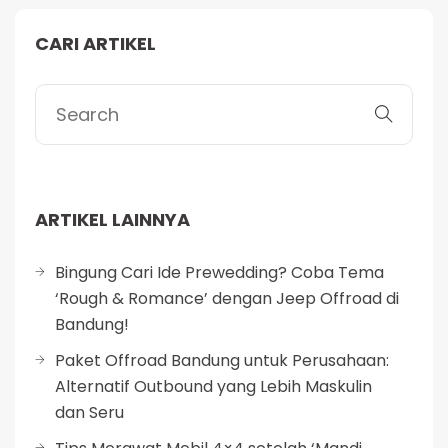
CARI ARTIKEL
ARTIKEL LAINNYA
Bingung Cari Ide Prewedding? Coba Tema
‘Rough & Romance’ dengan Jeep Offroad di
Bandung!
Paket Offroad Bandung untuk Perusahaan:
Alternatif Outbound yang Lebih Maskulin
dan Seru