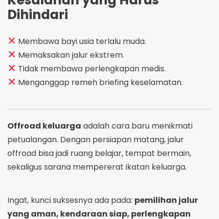
Dihindari
Membawa bayi usia terlalu muda.
Memaksakan jalur ekstrem.
Tidak membawa perlengkapan medis.
Menganggap remeh briefing keselamatan.
Offroad keluarga
adalah cara baru menikmati
petualangan. Dengan persiapan matang, jalur
offroad bisa jadi ruang belajar, tempat bermain,
sekaligus sarana mempererat ikatan keluarga.
Ingat, kunci suksesnya ada pada:
pemilihan jalur
yang aman, kendaraan siap, perlengkapan