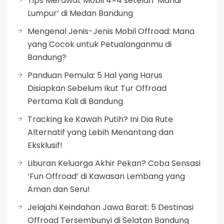
Tips Merawat Mobil 4×4 setelah ‘Mandi
Lumpur’ di Medan Bandung
Mengenal Jenis-Jenis Mobil Offroad: Mana
yang Cocok untuk Petualanganmu di
Bandung?
Panduan Pemula: 5 Hal yang Harus
Disiapkan Sebelum Ikut Tur Offroad
Pertama Kali di Bandung
Tracking ke Kawah Putih? Ini Dia Rute
Alternatif yang Lebih Menantang dan
Eksklusif!
Liburan Keluarga Akhir Pekan? Coba Sensasi
‘Fun Offroad’ di Kawasan Lembang yang
Aman dan Seru!
Jelajahi Keindahan Jawa Barat: 5 Destinasi
Offroad Tersembunyi di Selatan Bandung