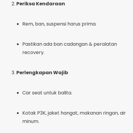
Periksa Kendaraan
Rem, ban, suspensi harus prima.
Pastikan ada ban cadangan & peralatan
recovery.
Perlengkapan Wajib
Car seat untuk balita.
Kotak P3K, jaket hangat, makanan ringan, air
minum.