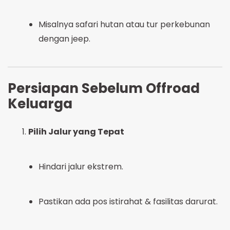
Misalnya safari hutan atau tur perkebunan
dengan jeep.
Persiapan Sebelum Offroad
Keluarga
Pilih Jalur yang Tepat
Hindari jalur ekstrem.
Pastikan ada pos istirahat & fasilitas darurat.