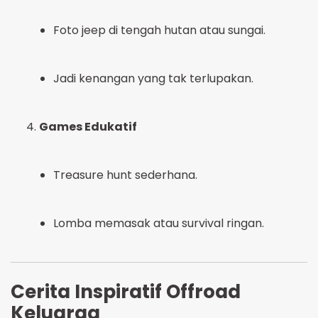
Foto jeep di tengah hutan atau sungai.
Jadi kenangan yang tak terlupakan.
Games Edukatif
Treasure hunt sederhana.
Lomba memasak atau survival ringan.
Cerita Inspiratif Offroad
Keluarga