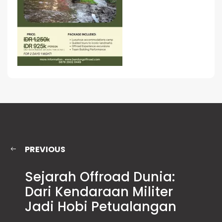
PREVIOUS
Sejarah Offroad Dunia:
Dari Kendaraan Militer
Jadi Hobi Petualangan