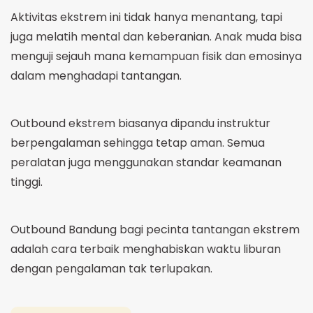
Aktivitas ekstrem ini tidak hanya menantang, tapi
juga melatih mental dan keberanian. Anak muda bisa
menguji sejauh mana kemampuan fisik dan emosinya
dalam menghadapi tantangan.
Outbound ekstrem biasanya dipandu instruktur
berpengalaman sehingga tetap aman. Semua
peralatan juga menggunakan standar keamanan
tinggi.
Outbound Bandung bagi pecinta tantangan ekstrem
adalah cara terbaik menghabiskan waktu liburan
dengan pengalaman tak terlupakan.