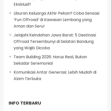
Eksklusif!
Liburan Keluarga Akhir Pekan? Coba Sensasi
‘Fun Offroad’ di Kawasan Lembang yang
Aman dan Seru!
Jelajahi Keindahan Jawa Barat: 5 Destinasi
Offroad Tersembunyi di Selatan Bandung
yang Wajib Dicoba
Team Building 2026: Harus Real, Bukan
Sekadar Seremonial
Komunikasi Antar Generasi: Lebih Mudah di
Alam Terbuka
INFO TERBARU