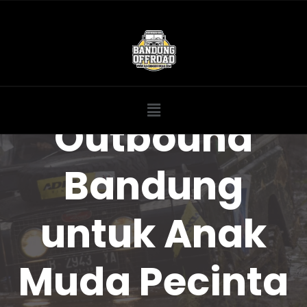
Outbound
Bandung
untuk Anak
Muda Pecinta