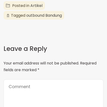
Posted in
Artikel
Tagged
outbound Bandung
Leave a Reply
Your email address will not be published.
Required
fields are marked
*