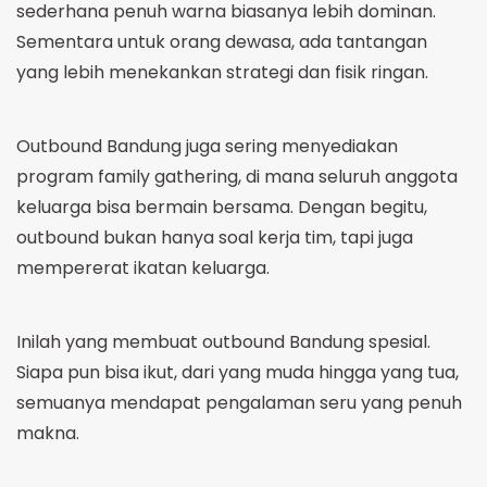
sederhana penuh warna biasanya lebih dominan.
Sementara untuk orang dewasa, ada tantangan
yang lebih menekankan strategi dan fisik ringan.
Outbound Bandung juga sering menyediakan
program family gathering, di mana seluruh anggota
keluarga bisa bermain bersama. Dengan begitu,
outbound bukan hanya soal kerja tim, tapi juga
mempererat ikatan keluarga.
Inilah yang membuat outbound Bandung spesial.
Siapa pun bisa ikut, dari yang muda hingga yang tua,
semuanya mendapat pengalaman seru yang penuh
makna.