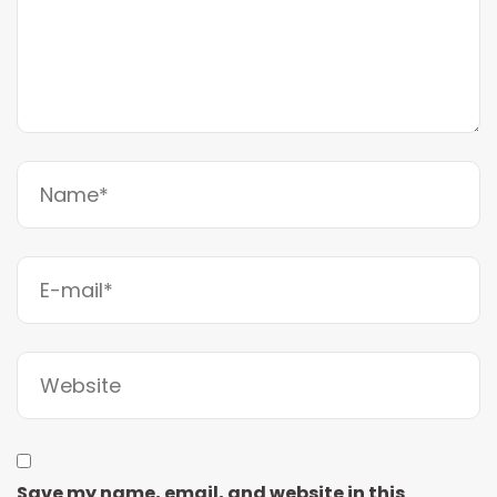
Save my name, email, and website in this