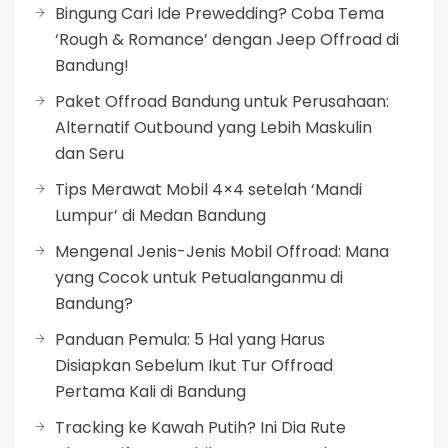
Bingung Cari Ide Prewedding? Coba Tema
‘Rough & Romance’ dengan Jeep Offroad di
Bandung!
Paket Offroad Bandung untuk Perusahaan:
Alternatif Outbound yang Lebih Maskulin
dan Seru
Tips Merawat Mobil 4×4 setelah ‘Mandi
Lumpur’ di Medan Bandung
Mengenal Jenis-Jenis Mobil Offroad: Mana
yang Cocok untuk Petualanganmu di
Bandung?
Panduan Pemula: 5 Hal yang Harus
Disiapkan Sebelum Ikut Tur Offroad
Pertama Kali di Bandung
Tracking ke Kawah Putih? Ini Dia Rute