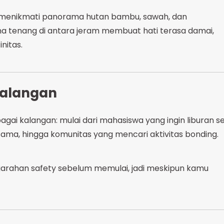
a menikmati panorama hutan bambu, sawah, dan
a tenang di antara jeram membuat hati terasa damai,
nitas.
Kalangan
agai kalangan: mulai dari mahasiswa yang ingin liburan se
sama, hingga komunitas yang mencari aktivitas bonding.
arahan safety sebelum memulai, jadi meskipun kamu