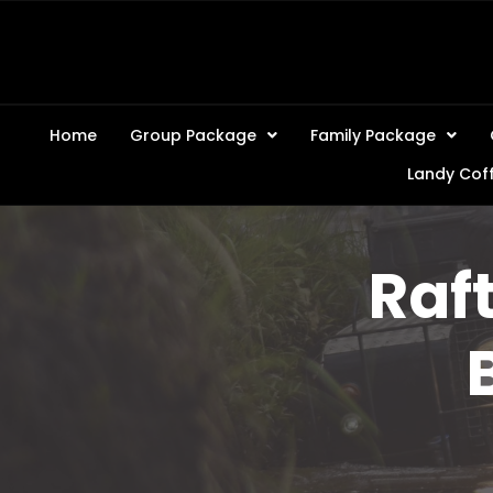
Home
Group Package
Family Package
Landy Cof
Raf