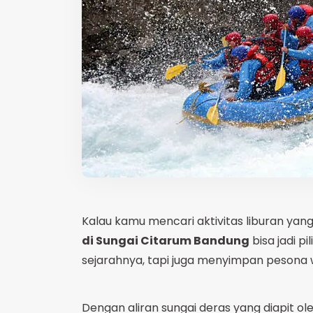
Kalau kamu mencari aktivitas liburan ya
di Sungai Citarum Bandung
bisa jadi pi
sejarahnya, tapi juga menyimpan pesona w
Dengan aliran sungai deras yang diapit o