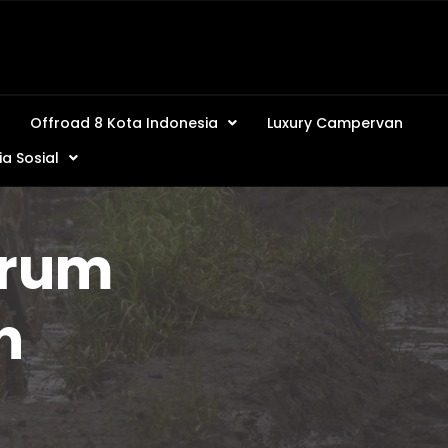
Offroad 8 Kota Indonesia
Luxury Campervan
a Sosial
arum
n