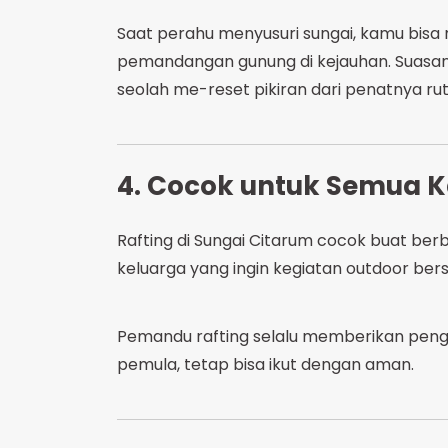
Saat perahu menyusuri sungai, kamu bis
pemandangan gunung di kejauhan. Suasan
seolah me-reset pikiran dari penatnya ruti
4. Cocok untuk Semua 
Rafting di Sungai Citarum cocok buat berb
keluarga yang ingin kegiatan outdoor ber
Pemandu rafting selalu memberikan peng
pemula, tetap bisa ikut dengan aman.