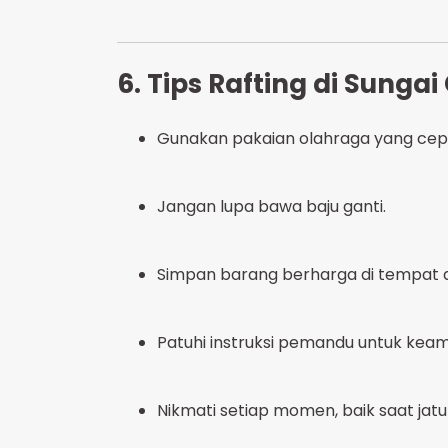
6. Tips Rafting di Sunga
Gunakan pakaian olahraga yang cepa
Jangan lupa bawa baju ganti.
Simpan barang berharga di tempat 
Patuhi instruksi pemandu untuk kea
Nikmati setiap momen, baik saat jatu