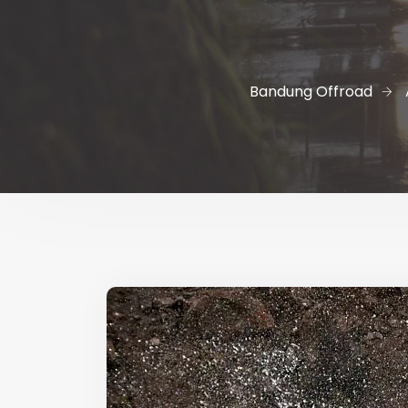
Bandung Offroad