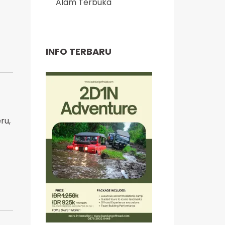
Alam Terbuka
INFO TERBARU
ru,