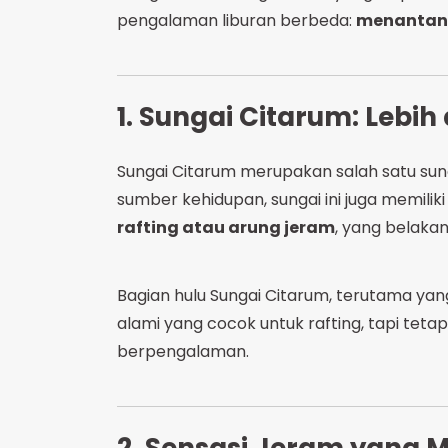
pengalaman liburan berbeda:
menantan
1. Sungai Citarum: Lebih
Sungai Citarum merupakan salah satu sunga
sumber kehidupan, sungai ini juga memiliki
rafting atau arung jeram
, yang belaka
Bagian hulu Sungai Citarum, terutama ya
alami yang cocok untuk rafting, tapi tet
berpengalaman.