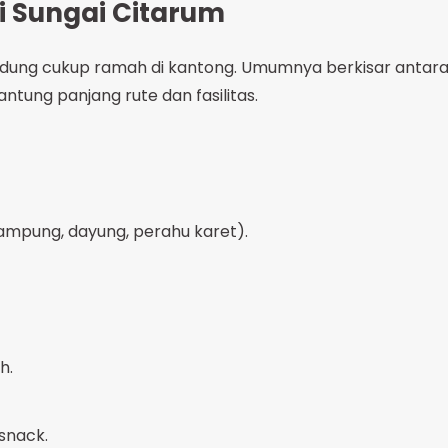
di Sungai Citarum
andung cukup ramah di kantong. Umumnya berkisar antar
gantung panjang rute dan fasilitas.
lampung, dayung, perahu karet).
h.
snack.