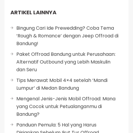
ARTIKEL LAINNYA
Bingung Cari Ide Prewedding? Coba Tema
‘Rough & Romance’ dengan Jeep Offroad di
Bandung!
Paket Offroad Bandung untuk Perusahaan:
Alternatif Outbound yang Lebih Maskulin
dan Seru
Tips Merawat Mobil 4×4 setelah ‘Mandi
Lumpur’ di Medan Bandung
Mengenal Jenis-Jenis Mobil Offroad: Mana
yang Cocok untuk Petualanganmu di
Bandung?
Panduan Pemula: 5 Hal yang Harus
Disiapkan Sebelum Ikut Tur Offroad