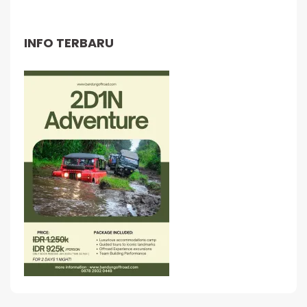
INFO TERBARU