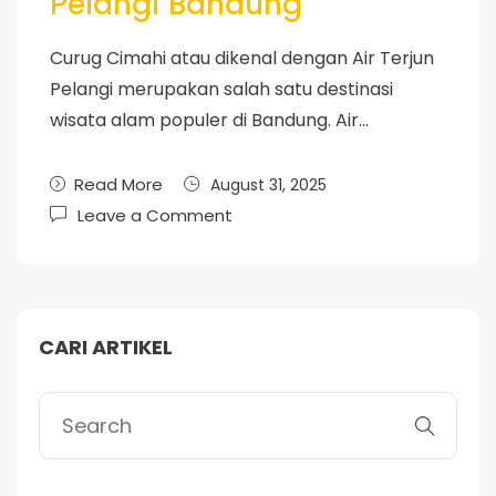
Pelangi Bandung
Curug Cimahi atau dikenal dengan Air Terjun
Pelangi merupakan salah satu destinasi
wisata alam populer di Bandung. Air…
Read More
August 31, 2025
Leave a Comment
CARI ARTIKEL