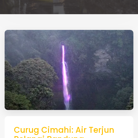
Curug Cimahi: Air Terjun