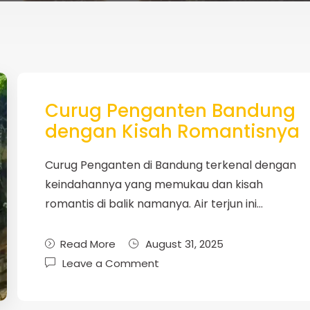
Curug Penganten Bandung
dengan Kisah Romantisnya
Curug Penganten di Bandung terkenal dengan
keindahannya yang memukau dan kisah
romantis di balik namanya. Air terjun ini…
Read More
August 31, 2025
Leave a Comment