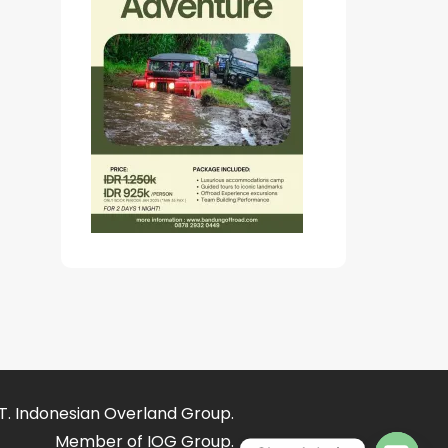
T. Indonesian Overland Group.
Member of IOG Group.