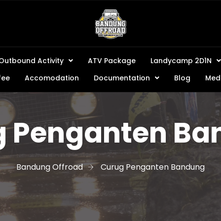
Outbound Activity
ATV Package
Landycamp 2D1N
fee
Accomodation
Documentation
Blog
Medi
g Penganten Ba
Bandung Offroad
Curug Penganten Bandung