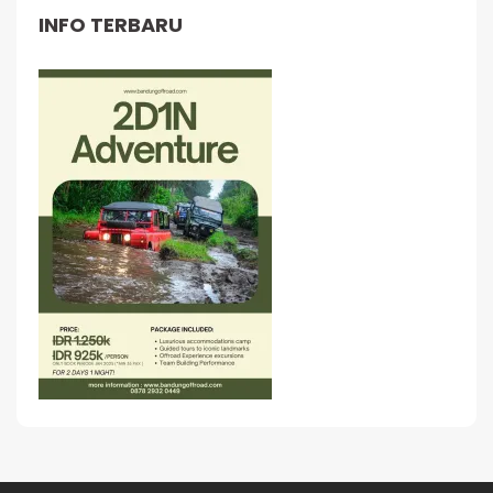
INFO TERBARU