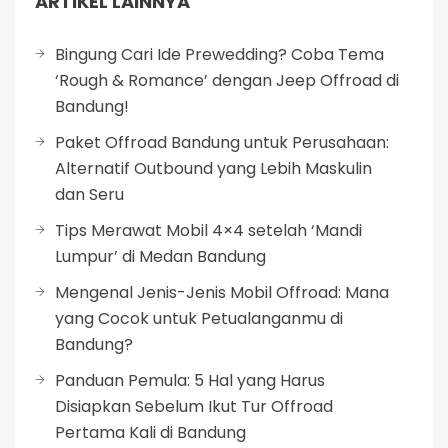
ARTIKEL LAINNYA
Bingung Cari Ide Prewedding? Coba Tema
‘Rough & Romance’ dengan Jeep Offroad di
Bandung!
Paket Offroad Bandung untuk Perusahaan:
Alternatif Outbound yang Lebih Maskulin
dan Seru
Tips Merawat Mobil 4×4 setelah ‘Mandi
Lumpur’ di Medan Bandung
Mengenal Jenis-Jenis Mobil Offroad: Mana
yang Cocok untuk Petualanganmu di
Bandung?
Panduan Pemula: 5 Hal yang Harus
Disiapkan Sebelum Ikut Tur Offroad
Pertama Kali di Bandung