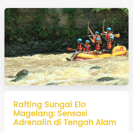
Rafting Sungai Elo
Magelang: Sensasi
Adrenalin di Tengah Alam