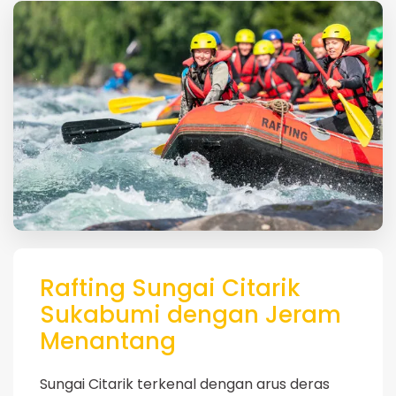
Rafting Sungai Citarik
Sukabumi dengan Jeram
Menantang
Sungai Citarik terkenal dengan arus deras