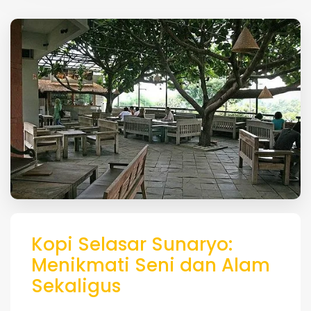
Kopi Selasar Sunaryo:
Menikmati Seni dan Alam
Sekaligus