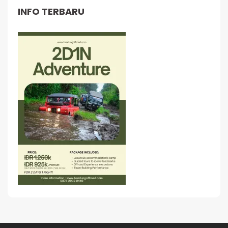
INFO TERBARU