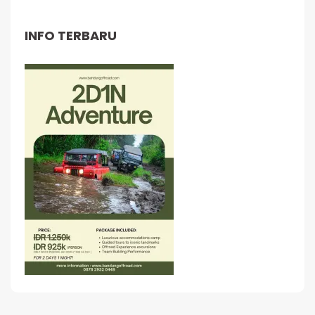
INFO TERBARU