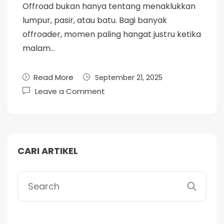
Offroad bukan hanya tentang menaklukkan
lumpur, pasir, atau batu. Bagi banyak
offroader, momen paling hangat justru ketika
malam…
Read More
September 21, 2025
Leave a Comment
CARI ARTIKEL