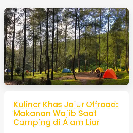
Kuliner Khas Jalur Offroad:
Makanan Wajib Saat
Camping di Alam Liar