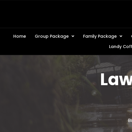
Home
Group Package
Family Package
Landy Cof
Law
B