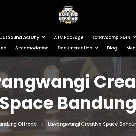
Outbound Activity
ATV Package
Landycamp 2D1N
fee
Accomodation
Documentation
Blog
Medi
angwangi Crea
Space Bandun
andung Offroad
Lawangwangi Creative Space Bandu