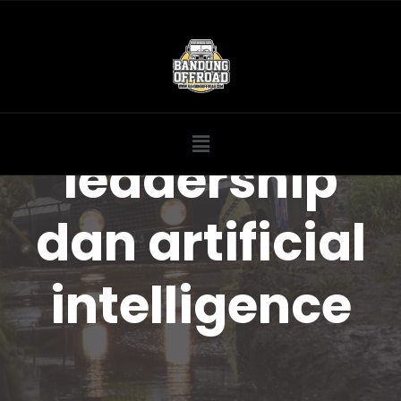
leadership
dan artificial
intelligence