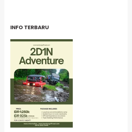
INFO TERBARU