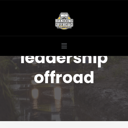
leadership
offroad