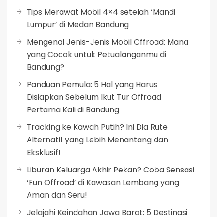
Tips Merawat Mobil 4×4 setelah ‘Mandi
Lumpur’ di Medan Bandung
Mengenal Jenis-Jenis Mobil Offroad: Mana
yang Cocok untuk Petualanganmu di
Bandung?
Panduan Pemula: 5 Hal yang Harus
Disiapkan Sebelum Ikut Tur Offroad
Pertama Kali di Bandung
Tracking ke Kawah Putih? Ini Dia Rute
Alternatif yang Lebih Menantang dan
Eksklusif!
Liburan Keluarga Akhir Pekan? Coba Sensasi
‘Fun Offroad’ di Kawasan Lembang yang
Aman dan Seru!
Jelajahi Keindahan Jawa Barat: 5 Destinasi