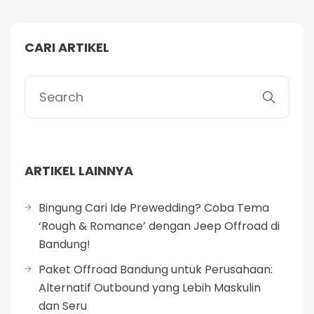
CARI ARTIKEL
ARTIKEL LAINNYA
Bingung Cari Ide Prewedding? Coba Tema
‘Rough & Romance’ dengan Jeep Offroad di
Bandung!
Paket Offroad Bandung untuk Perusahaan:
Alternatif Outbound yang Lebih Maskulin
dan Seru