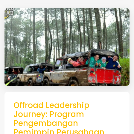
Offroad Leadership
Journey: Program
Pengembangan
Pemimpin Perusahaan