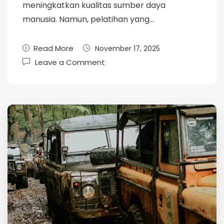
meningkatkan kualitas sumber daya
manusia. Namun, pelatihan yang…
Read More
November 17, 2025
Leave a Comment