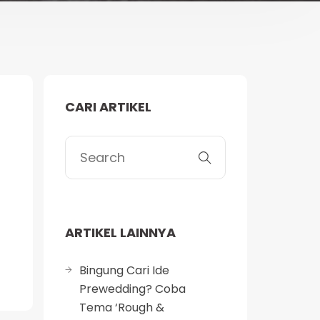
CARI ARTIKEL
ARTIKEL LAINNYA
Bingung Cari Ide
Prewedding? Coba
Tema ‘Rough &