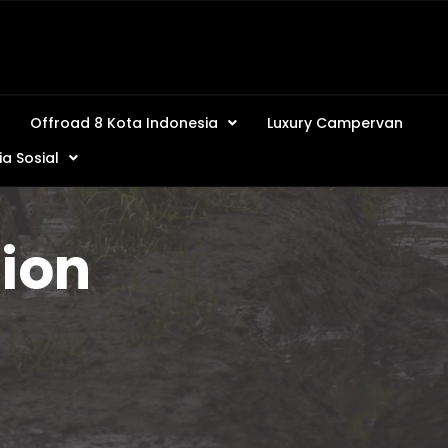
Offroad 8 Kota Indonesia
Luxury Campervan
a Sosial
tion