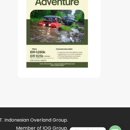
T. Indonesian Overland Group.
Member of IOG Group.