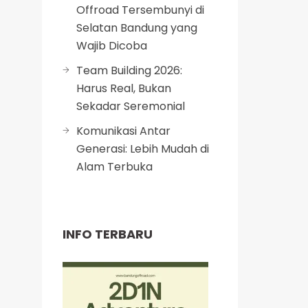
Offroad Tersembunyi di
Selatan Bandung yang
Wajib Dicoba
Team Building 2026:
Harus Real, Bukan
Sekadar Seremonial
Komunikasi Antar
Generasi: Lebih Mudah di
Alam Terbuka
INFO TERBARU