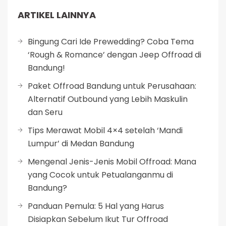
ARTIKEL LAINNYA
Bingung Cari Ide Prewedding? Coba Tema
‘Rough & Romance’ dengan Jeep Offroad di
Bandung!
Paket Offroad Bandung untuk Perusahaan:
Alternatif Outbound yang Lebih Maskulin
dan Seru
Tips Merawat Mobil 4×4 setelah ‘Mandi
Lumpur’ di Medan Bandung
Mengenal Jenis-Jenis Mobil Offroad: Mana
yang Cocok untuk Petualanganmu di
Bandung?
Panduan Pemula: 5 Hal yang Harus
Disiapkan Sebelum Ikut Tur Offroad