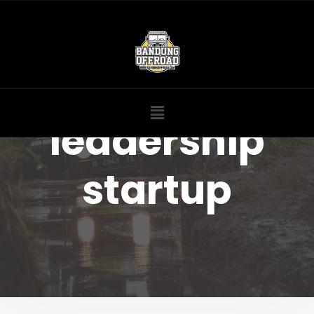
leadership
startup