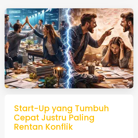
Start-Up yang Tumbuh
Cepat Justru Paling
Rentan Konflik