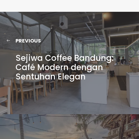
PREVIOUS
Sejiwa Coffee Bandung:
Café Modern dengan
Sentuhan Elegan