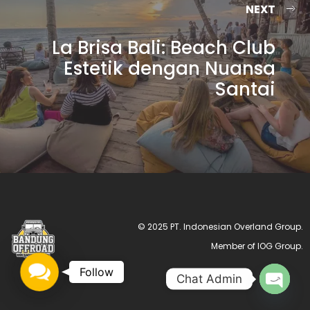
NEXT
La Brisa Bali: Beach Club
Estetik dengan Nuansa
Santai
© 2025 PT. Indonesian Overland Group.
Member of IOG Group.
Contact
Follow
Chat Admin
Us
Open