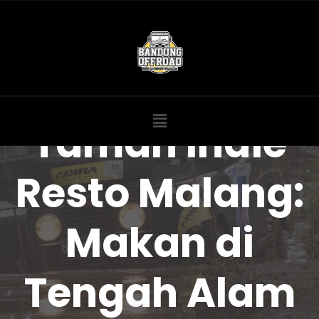
Taman Indie
Resto Malang:
Makan di
Tengah Alam