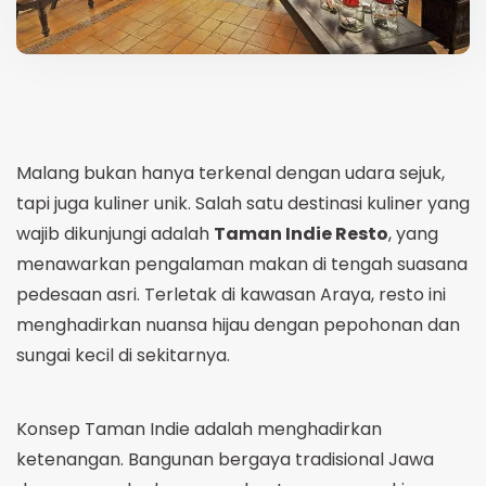
Malang bukan hanya terkenal dengan udara sejuk,
tapi juga kuliner unik. Salah satu destinasi kuliner yang
wajib dikunjungi adalah
Taman Indie Resto
, yang
menawarkan pengalaman makan di tengah suasana
pedesaan asri. Terletak di kawasan Araya, resto ini
menghadirkan nuansa hijau dengan pepohonan dan
sungai kecil di sekitarnya.
Konsep Taman Indie adalah menghadirkan
ketenangan. Bangunan bergaya tradisional Jawa